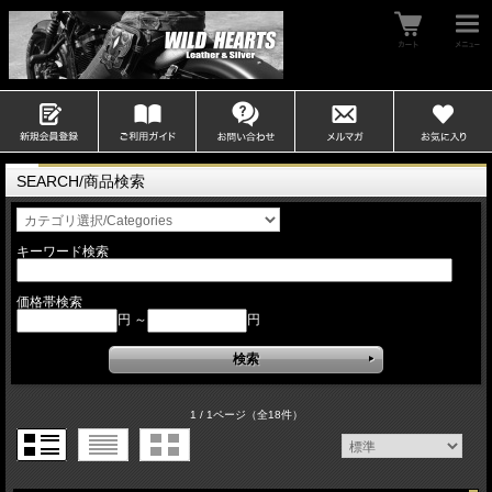
SEARCH/商品検索
キーワード検索
価格帯検索
円 ～
円
1 / 1ページ
（全18件）