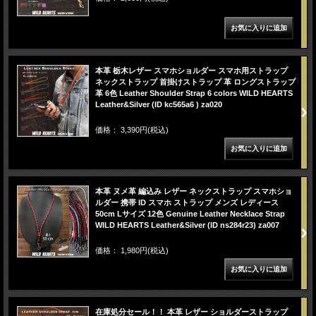
本革 栃木レザー スマホショルダー スマホ用ストラップ
ネックストラップ 首掛けストラップ 革 ロングストラップ
革 6色 Leather Shoulder Strap 6 colors WILD HEARTS
Leather&Silver (ID kc565a6 ) za020
価格： 3,390円(税込)
本革 ヌメ革 編込み レザー ネックストラップ スマホショ
ルダー 携帯 ID スマホ ストラップ メンズ レディース
50cm Lサイズ 12色 Genuine Leather Necklace Strap
WILD HEARTS Leather&Silver (ID ns284r23) za007
価格： 1,980円(税込)
在庫処分セール！！ 本革 レザー ショルダーストラップ