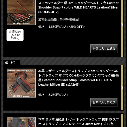
スマホショルダー 幅1cm ショルダーベルト ７色 Leather
Shoulder Strap 7 colors WILD HEARTS Leather&Silver
(ID st4504r12)
通常販売価格：
2,680円(税込)
価格： 1,880円(税込)
<29%OFF>
在庫切れ
(out of
stock)
3位
本革 レザー ショルダーストラップ ３cm ショルダーベル
ト ストラップ 革 ブラウン/ダークブラウン/ブラック/茶色/
黒 Leather Shoulder Strap 3 colors WILD HEARTS
Leather&Silver (ID st142r48)
価格： 3,280円(税込)
本革 ヌメ革 編込み レザー ネックストラップ 携帯 ID スマ
ホ ストラップ メンズ レディース 40cm Mサイズ 12色