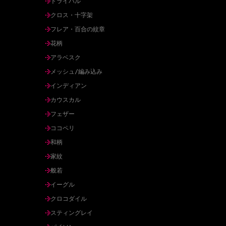
トライバル
クロス・十字架
フレア・百合の紋章
花柄
アラベスク
メッシュ/編み込み
インディアン
カウスカル
フェザー
ココペリ
和柄
家紋
般若
イーグル
クロコダイル
スティングレイ