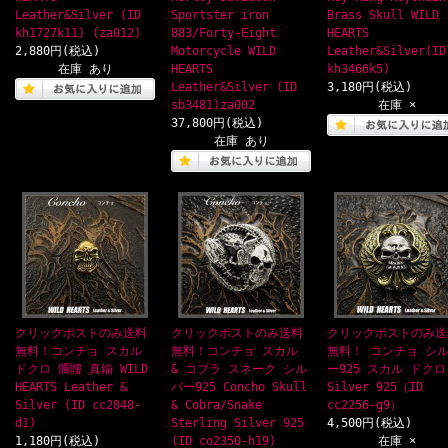
Leather&Silver (ID
Sportster iron
Brass Skull WILD
kh1727k11) (za012)
883/Forty-Eight
HEARTS
2,880円(税込)
Motorcycle WILD
Leather&Silver(ID
在庫 あり
HEARTS
kh3466k5)
Leather&Silver (ID
3,180円(税込)
sb3481)za002
在庫 ×
37,800円(税込)
在庫 あり
クリックポストのみ送料
クリックポストのみ送料
クリックポストのみ送
無料！コンチョ スカル
無料！コンチョ スカル
無料！ コンチョ シ
ドクロ 髑髏 真鍮 WILD
& コブラ スネーク シル
ー925 スカル ドクロ
HEARTS Leather &
バー925 Concho Skull
Silver 925（ID
Silver (ID cc2848-
& Cobra/Snake
cc2256-g9）
d1)
Sterling Silver 925
4,500円(税込)
1,180円(税込)
(ID co2350-h19)
在庫 ×