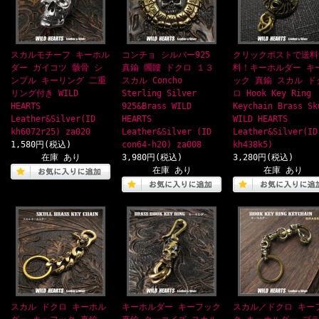
スカルモチーフ キーホル
コンチョ シルバー925
クリックポストで送料
ダー ガイコツ 骸骨 シ
真鍮 髑髏 ドクロ １３
料！キーホルダー キ
ンプル キーリング 二重
スカル Concho
ック 真鍮 スカル ド
リング付き WILD
Sterling Silver
ロ Hook Key Ring
HEARTS
925&Brass WILD
Keychain Brass Sk
Leather&Silver(ID
HEARTS
WILD HEARTS
kh6072r25) za020
Leather&Silver (ID
Leather&Silver(ID
1,580円(税込)
con64-h20) za008
kh438k5)
在庫 あり
3,980円(税込)
3,280円(税込)
在庫 あり
在庫 あり
スカル ドクロ キーホル
キーホルダー キーフック
スカル／ドクロ キー