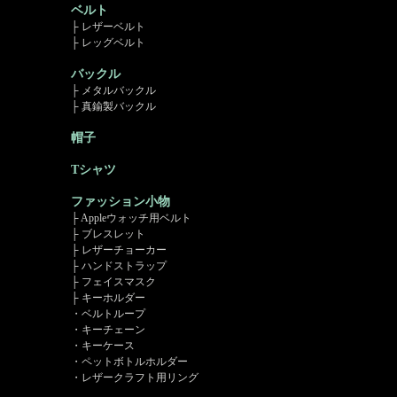
ベルト
├ レザーベルト
├ レッグベルト
バックル
├ メタルバックル
├ 真鍮製バックル
帽子
Tシャツ
ファッション小物
├ Appleウォッチ用ベルト
├ ブレスレット
├ レザーチョーカー
├ ハンドストラップ
├ フェイスマスク
├ キーホルダー
・ベルトループ
・キーチェーン
・キーケース
・ペットボトルホルダー
・レザークラフト用リング