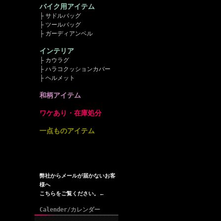
バイク用アイテム
├ サドルバッグ
├ ツールバッグ
├ ガーディアンベル
インテリア
├ カウラグ
├ ハラコクッションカバー
├ ヘルメット
和柄アイテム
ワケあり・在庫処分
一点ものアイテム
弊社からメールが届かないお客
様へ
こちらをご覧ください。←
Calender/カレンダー