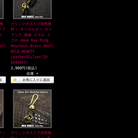
無
クリックポストで送料無
ーフ
料！ キーホルダー キー
ク
フック 真鍮 スカル ド
クロ Hook Key Ring
ull
Keychain Brass Skull
WILD HEARTS
Leather&Silver(ID
kh440k5)
2,980円(税込)
在庫 ×
フッ
クリックポストで送料無