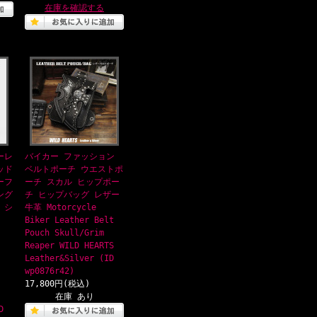
在庫を確認する
ーレ
バイカー ファッション
ッド
ベルトポーチ ウエストポ
ーフ
ーチ スカル ヒップポー
ング
チ ヒップバッグ レザー
 シ
牛革 Motorcycle
Biker Leather Belt
Pouch Skull/Grim
Reaper WILD HEARTS
Leather&Silver (ID
wp0876r42)
17,800円(税込)
在庫 あり
D