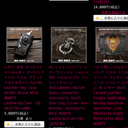
trs0119)
14,800円(税込)
在庫を確認する
レザー 本革 キーケース
#1:ジョイントパーツ ド
バイク用シングルサド
キーホルダー カービング
ロップハンドル シルバー
バッグ スカル ドク
ドクロ スカル ブラック
925 スカル/ドクロ ウォ
ウィング フェザー 
スカル＆ボーン Carved
レットチェーン
ビング ハーレー カ
Leather key case
Skull&Bones Wallet
ム 革 レザー Skull
holder Black WILD
Chain Connector
Carved Leather
HEARTS
Jointparts Skull
Single Saddlebag
Leather&Silver (ID
Sterling Silver Door
Harley-Davidson
0413r78)za004
Knocker Jointparts
Sportster iron
5,800円(税込)
WILD HEARTS
883/Forty-Eight
在庫 あり
Leather&Silver(ID
Motorcycle WILD
jp10t36)
HEARTS