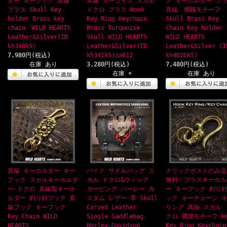
ダー キーフック 真鍮
真鍮 ターコイズ スカル
ク キーホルダー ブ
ブラス Skull Key
ドクロ ブラス Hook
真鍮 髑髏モチーフ
holder Brass key
Key Ring Keychain
Skull Brass Key
chain WILD HEARTS
Brass Turquoise
Chain Key holder
Leather&Silver(ID
Skull WILD HEARTS
WILD HEARTS
kh348k5)
Leather&Silver(ID
Leather&Silver (I
7,980円(税込)
kh341k5)za012
kh4026k5)
在庫 あり
3,280円(税込)
7,480円(税込)
在庫 ×
在庫 あり
真鍮 キーホルダー キー
バイク サドルバッグ ス
クリックポストのみ送
フック スカルキーホルダ
カル ドクロ&ウィング
無料！ブラスキーホル
ー ドクロ 真鍮製キーホ
カービング ハーレー カ
ー キーフック 釣り
ルダー 釣り針フック 真
スタム レザー 革 Skull
ック キーチェーン 
鍮フック キーフック
Carved Leather
リング 真鍮 スカル 
Key Chain WILD
Single Saddlebag
クロ 髑髏モチーフ Ho
HEARTS
Harley-Davidson
Key Ring Keychain