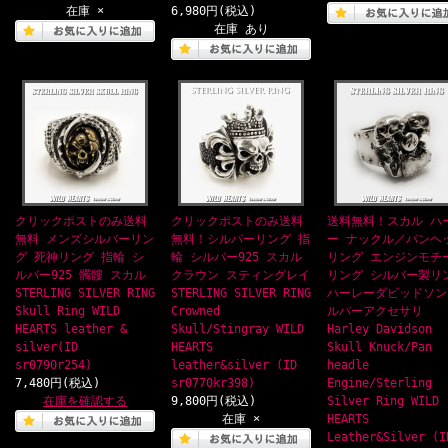
在庫 ×
6,980円(税込)
在庫 あり
クリックポストのみ送料
クリックポストのみ送料
送料無料！スカル ハ
無料 メンズシルバーリン
無料！シルバーリング 指
ー ナックル／パンヘ
グ 死神リング 指輪 シ
輪 シルバー925 スカル
リング エンジンモチ
ルバー925 髑髏 スカル
クラウン スティングレイ
リング シルバー製リ
STERLING SILVER RING
STERLING SILVER RING
ハーレーダビッドソン
Skull Ring WILD
Crowned
ルバーアクセサリ
HEARTS leather &
Skull/Stingray WILD
Harley Davidson
silver(ID
HEARTS
Skull Knuck/Pan
sr0790r254)
leather&silver (ID
headle
7,480円(税込)
sr0770kr398)
Engine/Sterling
在庫を確認する
9,800円(税込)
Silver Ring WILD
在庫 ×
HEARTS
Leather&Silver (I