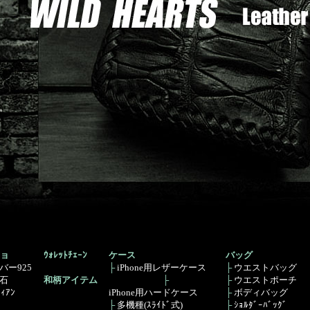
ョ
ｳｫﾚｯﾄﾁｪｰﾝ
ケース
バッグ
バー925
├
iPhone用レザーケース
├
ウエストバッグ
石
和柄アイテム
├
├
ウエストポーチ
ﾞｨｱﾝ
iPhone用ハードケース
├
ボディバッグ
├
多機種(ｽﾗｲﾄﾞ式)
├
ｼｮﾙﾀﾞｰﾊﾞｯｸﾞ