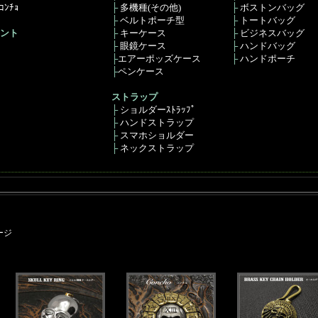
ﾝﾁｮ
├
多機種(その他)
├
ボストンバッグ
├
ベルトポーチ型
├
トートバッグ
ント
├
キーケース
├
ビジネスバッグ
├
眼鏡ケース
├
ハンドバッグ
├
エアーポッズケース
├
ハンドポーチ
├
ペンケース
ストラップ
├
ショルダーｽﾄﾗｯﾌﾟ
├
ハンドストラップ
├
スマホショルダー
├
ネックストラップ
ージ