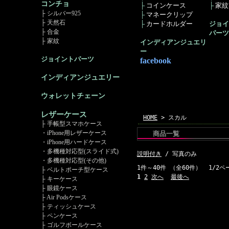
コンチョ
├
コインケース
├
家紋ｺ
├ シルバー925
├
マネークリップ
├ 天然石
├
カードホルダー
ジョイ
├ 合金
パーツ
├ 家紋
インディアンジュエリ
ー
ジョイントパーツ
facebook
インディアンジュエリー
ウォレットチェーン
レザーケース
HOME
> スカル
├ 手帳型スマホケース
・iPhone用レザーケース
商品一覧
・iPhone用ハードケース
・多機種対応型(スライド式)
説明付き
/ 写真のみ
・多機種対応型(その他)
1件～40件 （全60件） 1/2ペ
├ ベルトポーチ型ケース
1
2
次へ
最後へ
├ キーケース
├ 眼鏡ケース
├ Air Podsケース
├ ティッシュケース
├ ペンケース
├ ゴルフボールケース