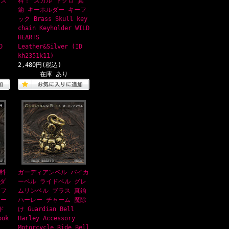
ラス
料！ スカル ドクロ 真
鍮 キーホルダー キーフ
ック Brass Skull key
chain Keyholder WILD
HEARTS
D
Leather&Silver (ID
kh2351k11)
2,480円(税込)
在庫 あり
料
ガーディアンベル バイカ
ダ
ーベル ライドベル グレ
針フ
ムリンベル ブラス 真鍮
キー
ハーレー チャーム 魔除
ド
け Guardian Bell
ok
Harley Accessory
Motorcycle Ride Bell