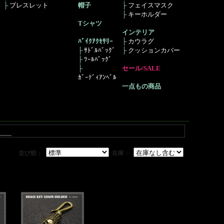
├
ブレスレット
帽子
├
フェイスマスク
├
キーホルダー
Tシャツ
インテリア
ﾊﾞｲｸｱｸｾｻﾘｰ
├
カウラグ
├
ｻﾄﾞﾙﾊﾞｯｸﾞ
├
クッションカバー
├
ﾂｰﾙﾊﾞｯｸﾞ
├
セール/SALE
ｶﾞｰﾃﾞｨｱﾝﾍﾞﾙ
一点もの商品
並び順：
在庫：