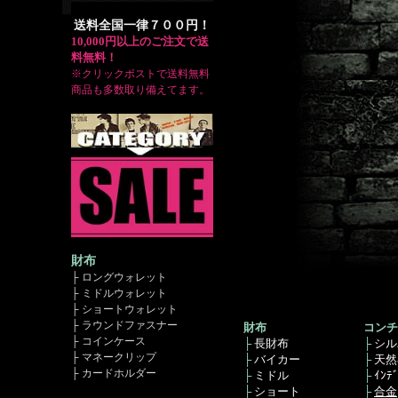
送料全国一律７００円！
10,000円以上のご注文で送
料無料！
※クリックポストで送料無料
商品も多数取り備えてます。
財布
├ ロングウォレット
├ ミドルウォレット
├ ショートウォレット
├ ラウンドファスナー
財布
コンチ
├ コインケース
├
長財布
├
シル
├ マネークリップ
├
バイカー
├
天然
├ カードホルダー
├
ミドル
├
ｲﾝﾃ
├
ショート
├
合金