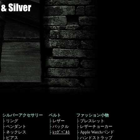
シルバーアクセサリー
ベルト
ファッション小物
├
リング
├
レザー
├
ブレスレット
├
ペンダント
├
バックル
├
レザーチョーカー
├
ネックレス
├
ﾚｯｸﾞﾍﾞﾙﾄ
├
Apple Watchバンド
├
ピアス
├
ハンドストラップ