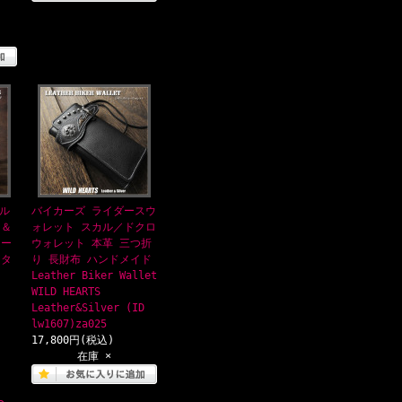
ル
バイカーズ ライダースウ
ロ＆
ォレット スカル／ドクロ
カー
ウォレット 本革 三つ折
スタ
り 長財布 ハンドメイド
Leather Biker Wallet
WILD HEARTS
Leather&Silver (ID
lw1607)za025
17,800円(税込)
在庫 ×