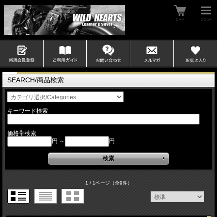
SEARCH/商品検索
キーワード検索
価格帯検索
円 ～
円
1 / 1ページ
（全9件）