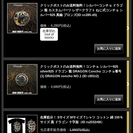
クリックポストのみ送料無料！シルバーコンチョ ドラゴ
ン 龍 カスタムパーツ レザークラフト ねじ式コンチョ シ
ルバー925 真鍮 ブロンズ(ID cc285-d5)
価格： 6,280円(税込)
在庫切れ
(out of
stock)
クリックポストのみ送料無料！コンチョ シルバー925
silver925 ドラゴン 龍 DRAGON Concho コンチョ番号
(1) DRAGON concho NO.1 (ID c001t2)
価格： 4,680円(税込)
在庫処分！ Sサイズ Mサイズ Tシャツ コットン 綿 100％
サイズ 黒 ドラゴン 十字架（ID ts2032r68）
当店通常販売価格：
1,980円(税込)