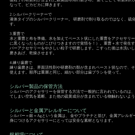
なって、ピカピカに輝きます。
2.シルバークリーナーで
液体タイプのシルバークリーナー。 研磨剤で削り取るのではなく、硫
す。
3.重曹で
水と重曹と布を準備。水を加えてペースト状にした重曹をアクセサリー
に黒くなったものがこびりつきますので覚悟を！）。重曹＋水で発生す
バーアクセサリーをやさしい粒子で研磨します。こすった後は水洗いし
磨きあげ、乾燥させます。
4.練り歯磨で
練り歯磨きは、界面活性剤や研磨剤の類が含まれペースト状なので、そ
使えます。順序は重層と同じ。細かい部分は歯ブラシを使って。
シルバー製品の保管方法
シルバーのアクセサリーを保管する方法で一般的に言われているのは、
てしまい空気を遮断、また他の硫黄成分が含まれている物触れないよう
シルバーと金属アレルギーについて
シルバー＝銀＝Agという金属は、 金やプラチナと並び、金属アレルギ
身につけるアクセサリーにとっては安全な素材となります。
銀相場について