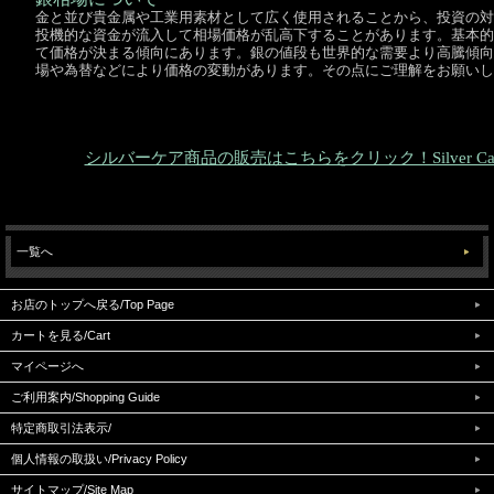
金と並び貴金属や工業用素材として広く使用されることから、投資の対
投機的な資金が流入して相場価格が乱高下することがあります。基本的
て価格が決まる傾向にあります。銀の値段も世界的な需要より高騰傾向
場や為替などにより価格の変動があります。その点にご理解をお願いし
シルバーケア商品の販売はこちらをクリック！Silver Care items
一覧へ
お店のトップへ戻る/Top Page
カートを見る/Cart
マイページへ
ご利用案内/Shopping Guide
特定商取引法表示/
個人情報の取扱い/Privacy Policy
サイトマップ/Site Map