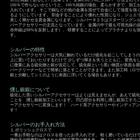
100％で作らないかというと、100％純銀の場合、柔らかすぎで、加
入れています。 そこで銅などの他の金属を混ぜて合金にして強度を強
るようにしています。 割金することにより優れた性質になり、ジュエ
美しく輝かせる貴金属になります。 シルバー９２５はスターリングシ
バーアクセサリーの主流となっています。 金属の中で最も可視光線の反
赤外線は98%を反射します）、 研磨することによってプラチナよりも
す。
シルバーの特性
シルバーアクセサリーは大気に触れているだけ硫化を起こしてしまうの
上に置いておいたりするだけで 少しずつ輝きを失うとともに、変色をし
に微量にある硫化物と銀が反応して、硫化銀という黒い物質が表面を膜
バークリーナーなどで簡単に落とすことができます。また加工時（ロウ
銀と分離してシミのように表面に浮いてくる場合もあります。
燻し銀銀について
硫化した黒いシルバーアクセサリーはよくは見えませんが、あえて硫化
ことを 燻し銀銀加工といいます。 凹凸部分を利用し燻し銀加工すろ
ーアクセサリーに変身します！ ハード系アクセサリーやインディアン
す！
シルバーのお手入れ方法
１.ポリッシュクロスで
一番お手軽なのはクロスを使ったお手入れです。 軽く磨いているだけ
微粒子の研磨剤が含まれた銀製品専用の磨き布。 磨くことで 研磨剤の