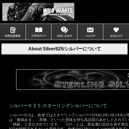
About Silver925/シルバーについて
シルバー９２５/スターリングシルバーについて
シルバー925は、欧米ではスターリングシルバー/STERLING SILVERと
は「価値ある」「本物」といった意味を持ち高品質のあかしとされてい
「純銀」と見なされています。 「925」とは、貴金属の品位を表す単位
925が純銀であるという意味です。全体の92.5%にシルバーが含まれて