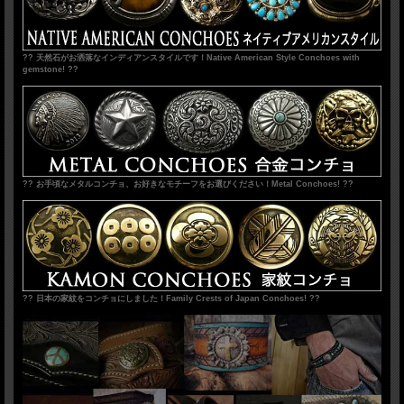
?? 天然石がお洒落なインディアンスタイルです！Native American Style Conchoes with
gemstone! ??
?? お手頃なメタルコンチョ、お好きなモチーフをお選びください！Metal Conchoes! ??
?? 日本の家紋をコンチョにしました！Family Crests of Japan Conchoes! ??