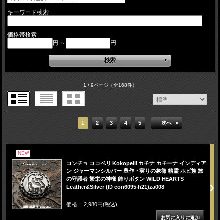
キーワード検索
価格帯検索
円 ～
円
1 / 9ページ
（全168件）
1
2
3
4
5
次へ
NEW
コンチョ ココペリ Kokopelli カチナ カチーナ インディア
ン ジャーマンシルバー 豊作・実りの象徴 精霊 ホピ族 旅
の守護者 繁栄の神様 飾りボタン WILD HEARTS
Leather&Silver (ID con6095-h21)za008
価格： 2,980円(税込)