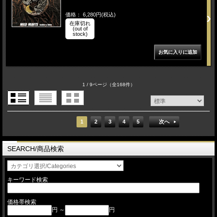
価格： 6,280円(税込)
在庫切れ
(out of
stock)
1 / 9ページ
（全168件）
1
2
3
4
5
次へ
SEARCH/商品検索
キーワード検索
価格帯検索
円 ～
円