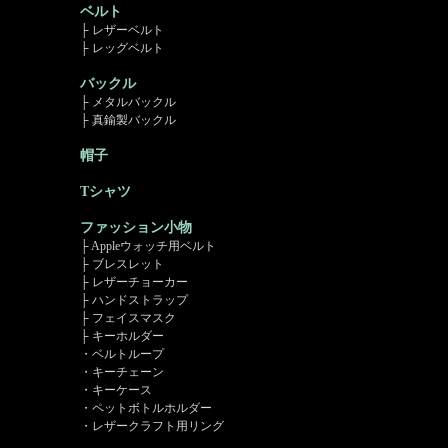
ベルト
├ レザーベルト
├ レッグベルト
バックル
├ メタルバックル
├ 真鍮製バックル
帽子
Tシャツ
ファッション小物
├ Appleウォッチ用ベルト
├ ブレスレット
├ レザーチョーカー
├ ハンドストラップ
├ フェイスマスク
├ キーホルダー
・ベルトループ
・キーチェーン
・キーケース
・ペットボトルホルダー
・レザークラフト用リング