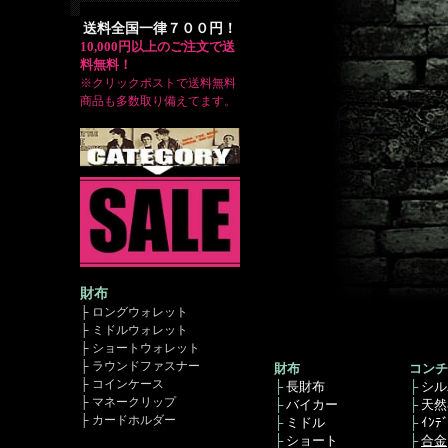
送料全国一律７００円！
10,000円以上のご注文で送
料無料！
※クリックポストで送料無料
商品も多数取り備えてます。
財布
├ ロングウォレット
├ ミドルウォレット
├ ショートウォレット
├ ラウンドファスナー
財布
コンチ
├ コインケース
├
長財布
├
シル
├ マネークリップ
├
バイカー
├
天然
├ カードホルダー
├
ミドル
├
ｲﾝﾃ
├
ショート
├
合金