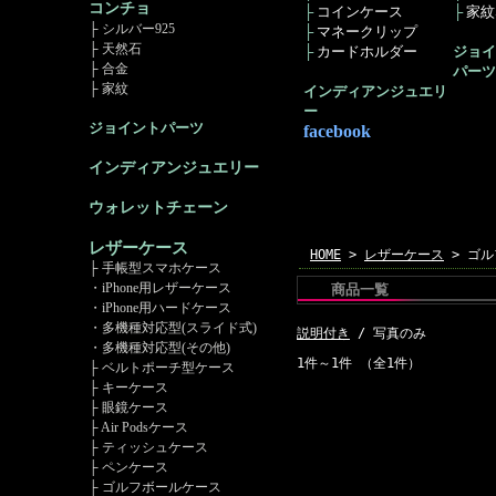
コンチョ
├
コインケース
├
家紋ｺ
├ シルバー925
├
マネークリップ
├ 天然石
├
カードホルダー
ジョイ
├ 合金
パーツ
├ 家紋
インディアンジュエリ
ー
ジョイントパーツ
facebook
インディアンジュエリー
ウォレットチェーン
レザーケース
HOME
>
レザーケース
> ゴル
├ 手帳型スマホケース
・iPhone用レザーケース
商品一覧
・iPhone用ハードケース
・多機種対応型(スライド式)
説明付き
/ 写真のみ
・多機種対応型(その他)
1件～1件 （全1件）
├ ベルトポーチ型ケース
├ キーケース
├ 眼鏡ケース
├ Air Podsケース
├ ティッシュケース
├ ペンケース
├ ゴルフボールケース