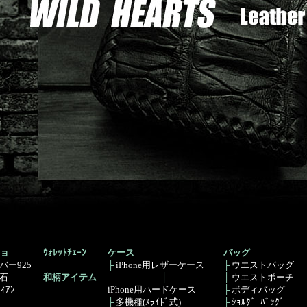
ョ
ｳｫﾚｯﾄﾁｪｰﾝ
ケース
バッグ
バー925
├
iPhone用レザーケース
├
ウエストバッグ
石
和柄アイテム
├
├
ウエストポーチ
ﾞｨｱﾝ
iPhone用ハードケース
├
ボディバッグ
├
多機種(ｽﾗｲﾄﾞ式)
├
ｼｮﾙﾀﾞｰﾊﾞｯｸﾞ