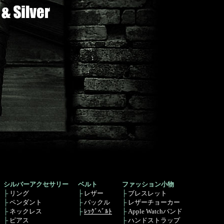
シルバーアクセサリー
ベルト
ファッション小物
├
リング
├
レザー
├
ブレスレット
├
ペンダント
├
バックル
├
レザーチョーカー
├
ネックレス
├
ﾚｯｸﾞﾍﾞﾙﾄ
├
Apple Watchバンド
├
ピアス
├
ハンドストラップ