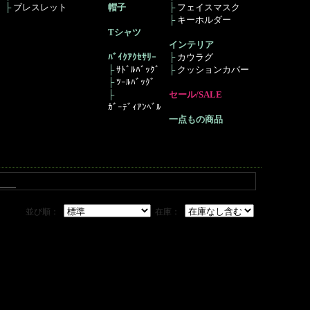
├
ブレスレット
帽子
├
フェイスマスク
├
キーホルダー
Tシャツ
インテリア
ﾊﾞｲｸｱｸｾｻﾘｰ
├
カウラグ
├
ｻﾄﾞﾙﾊﾞｯｸﾞ
├
クッションカバー
├
ﾂｰﾙﾊﾞｯｸﾞ
├
セール/SALE
ｶﾞｰﾃﾞｨｱﾝﾍﾞﾙ
一点もの商品
並び順：
在庫：