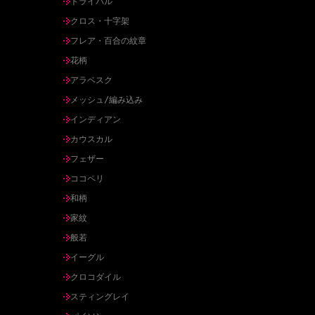
トライバル
クロス・十字架
フレア・百合の紋章
花柄
アラベスク
メッシュ/編み込み
インディアン
カウスカル
フェザー
ココペリ
和柄
家紋
般若
イーグル
クロコダイル
スティングレイ