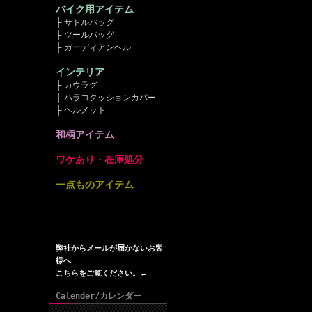
バイク用アイテム
├ サドルバッグ
├ ツールバッグ
├ ガーディアンベル
インテリア
├ カウラグ
├ ハラコクッションカバー
├ ヘルメット
和柄アイテム
ワケあり・在庫処分
一点ものアイテム
弊社からメールが届かないお客
様へ
こちらをご覧ください。←
Calender/カレンダー