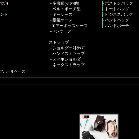
ﾝﾁｮ
├
多機種(その他)
├
ボストンバッグ
├
ベルトポーチ型
├
トートバッグ
ント
├
キーケース
├
ビジネスバッグ
├
眼鏡ケース
├
ハンドバッグ
├
エアーポッズケース
├
ハンドポーチ
├
ペンケース
ストラップ
├
ショルダーｽﾄﾗｯﾌﾟ
├
ハンドストラップ
├
スマホショルダー
├
ネックストラップ
フボールケース