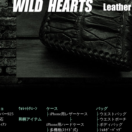
ョ
ｳｫﾚｯﾄﾁｪｰﾝ
ケース
バッグ
バー925
├
iPhone用レザーケース
├
ウエストバッグ
石
和柄アイテム
├
├
ウエストポーチ
ﾞｨｱﾝ
iPhone用ハードケース
├
ボディバッグ
├
多機種(ｽﾗｲﾄﾞ式)
├
ｼｮﾙﾀﾞｰﾊﾞｯｸﾞ