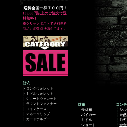
送料全国一律７００円！
10,000円以上のご注文で送
料無料！
※クリックポストで送料無料
商品も多数取り備えてます。
財布
├ ロングウォレット
├ ミドルウォレット
├ ショートウォレット
├ ラウンドファスナー
財布
コンチ
├ コインケース
├
長財布
├
シル
├ マネークリップ
├
バイカー
├
天然
├ カードホルダー
├
ミドル
├
ｲﾝﾃ
├
ショート
├
合金