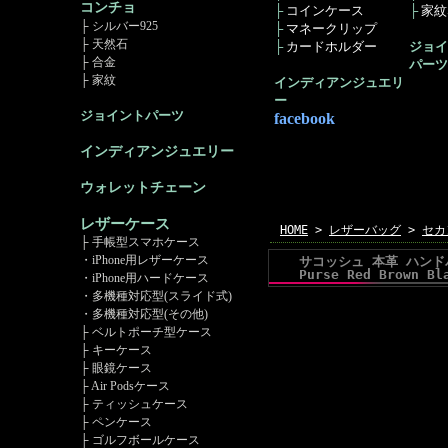
コンチョ
├
コインケース
├
家紋ｺ
├ シルバー925
├
マネークリップ
├ 天然石
├
カードホルダー
ジョイ
├ 合金
パーツ
├ 家紋
インディアンジュエリ
ー
ジョイントパーツ
facebook
インディアンジュエリー
ウォレットチェーン
レザーケース
HOME
>
レザーバッグ
>
セカ
├ 手帳型スマホケース
・iPhone用レザーケース
サコッシュ 本革 ハンドバッ
Purse Red Brown Bl
・iPhone用ハードケース
・多機種対応型(スライド式)
・多機種対応型(その他)
├ ベルトポーチ型ケース
├ キーケース
├ 眼鏡ケース
├ Air Podsケース
├ ティッシュケース
├ ペンケース
├ ゴルフボールケース