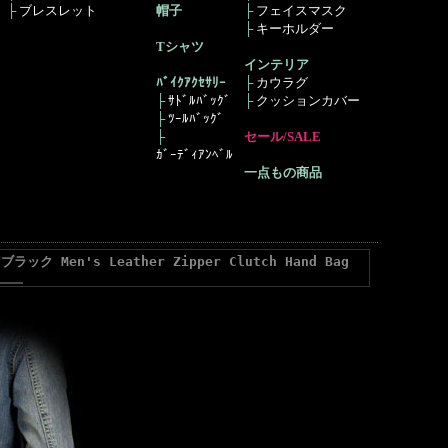
├
ブレスレット
帽子
├
フェイスマスク
├
キーホルダー
Tシャツ
インテリア
ﾊﾞｲｸｱｸｾｻﾘｰ
├
カウラグ
├
ｻﾄﾞﾙﾊﾞｯｸﾞ
├
クッションカバー
├
ﾂｰﾙﾊﾞｯｸﾞ
├
セール/SALE
ｶﾞｰﾃﾞｨｱﾝﾍﾞﾙ
一点もの商品
n's Leather Zipper Clutch Hand Bag