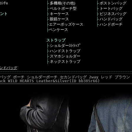
ﾝﾁｮ
├
多機種(その他)
├
ボストンバッグ
├
ベルトポーチ型
├
トートバッグ
ント
├
キーケース
├
ビジネスバッグ
├
眼鏡ケース
├
ハンドバッグ
├
エアーポッズケース
├
ハンドポーチ
├
ペンケース
ストラップ
├
ショルダーｽﾄﾗｯﾌﾟ
├
ハンドストラップ
├
スマホショルダー
├
ネックストラップ
ンドバッグ
グ ポーチ ショルダーポーチ セカンドバッグ 2way レッド ブラウン ブラック Me
ack WILD HEARTS Leather&Silver(ID bb385r66)