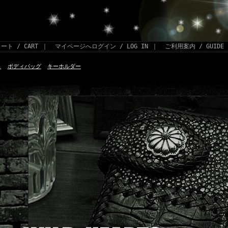
ート / CART
｜
マイページへログイン / LOG IN
｜
ご利用案内 / GUIDE
ス
ボディバッグ
キーホルダー