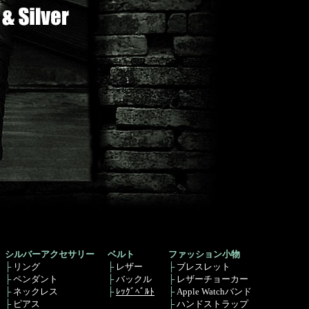
シルバーアクセサリー
ベルト
ファッション小物
├
リング
├
レザー
├
ブレスレット
├
ペンダント
├
バックル
├
レザーチョーカー
├
ネックレス
├
ﾚｯｸﾞﾍﾞﾙﾄ
├
Apple Watchバンド
├
ピアス
├
ハンドストラップ