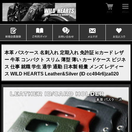
本革 パスケース 名刺入れ 定期入れ 免許証 icカード レザ
ー 牛革 コンパクト スリム 薄型 薄い カードケース ビジネ
ス 仕事 就職 学生 通学 通勤 日本製 軽量 メンズ レディー
ス WILD HEARTS Leather&Silver (ID cc494r6)za020