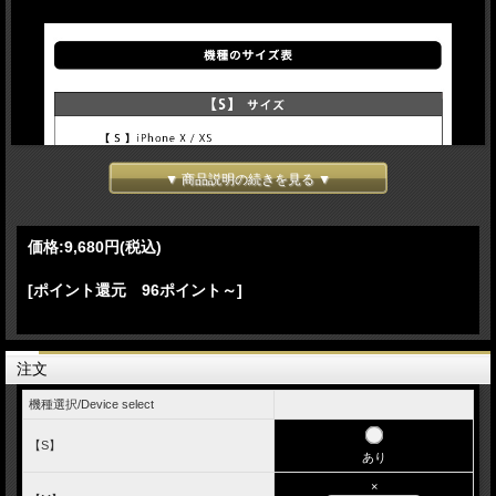
▼ 商品説明の続きを見る ▼
価格:
9,680円
(税込)
[ポイント還元 96ポイント～]
注文
機種選択/Device select
【S】
あり
×