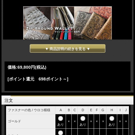
▼ 商品説明の続きを見る ▼
↑↑他の長財布を見る！↑↑
価格:
69,800円
(税込)
[ポイント還元 698ポイント～]
注文
ファスナーの色 / ウロコ模様
A
B
C
D
E
F
G
H
I
J
ゴールド
×
×
×
×
×
×
×
あり
あり
あり