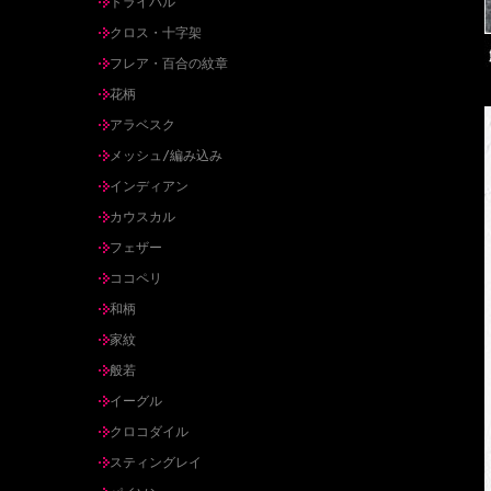
トライバル
クロス・十字架
フレア・百合の紋章
花柄
アラベスク
メッシュ/編み込み
インディアン
カウスカル
フェザー
ココペリ
和柄
家紋
般若
イーグル
クロコダイル
スティングレイ