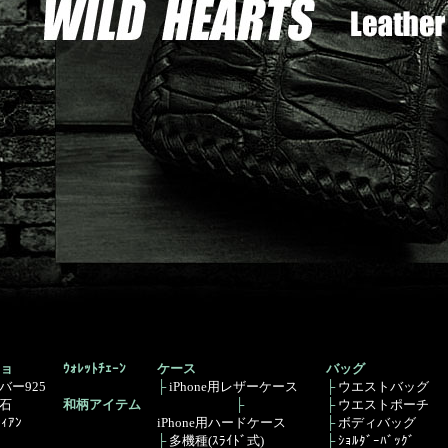
ョ
ｳｫﾚｯﾄﾁｪｰﾝ
ケース
バッグ
バー925
├
iPhone用レザーケース
├
ウエストバッグ
石
和柄アイテム
├
├
ウエストポーチ
ﾞｨｱﾝ
iPhone用ハードケース
├
ボディバッグ
├
多機種(ｽﾗｲﾄﾞ式)
├
ｼｮﾙﾀﾞｰﾊﾞｯｸﾞ