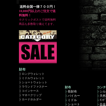
送料全国一律７００円！
10,000円以上のご注文で送
料無料！
※クリックポストで送料無料
商品も多数取り備えてます。
財布
├ ロングウォレット
├ ミドルウォレット
├ ショートウォレット
├ ラウンドファスナー
財布
コンチ
├ コインケース
├
長財布
├
シル
├ マネークリップ
├
バイカー
├
天然
├ カードホルダー
├
ミドル
├
ｲﾝﾃ
├
ショート
├
合金