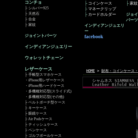
コンチョ
├
コインケース
├
家紋ｺ
├ シルバー925
├
マネークリップ
├ 天然石
├
カードホルダー
ジョイ
├ 合金
パーツ
├ 家紋
インディアンジュエリ
ー
ジョイントパーツ
facebook
インディアンジュエリー
ウォレットチェーン
レザーケース
HOME
>
財布・コインケース
├ 手帳型スマホケース
・iPhone用レザーケース
シャムネス SIAMNESS
Leather Bifold Wal
・iPhone用ハードケース
・多機種対応型(スライド式)
・多機種対応型(その他)
├ ベルトポーチ型ケース
├ キーケース
├ 眼鏡ケース
├ Air Podsケース
├ ティッシュケース
├ ペンケース
├ ゴルフボールケース