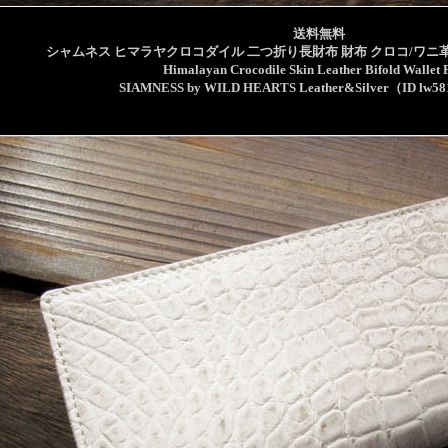
送料無料
シャムネス ヒマラヤクロコダイル 二つ折り長財布 財布 クロコ/ワニ革
Himalayan Crocodile Skin Leather Bifold Wallet 
SIAMNESS by WILD HEARTS Leather&Silver（ID lw58