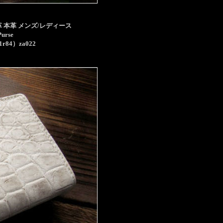
 本革 メンズ/レディース
Purse
1r84）za022