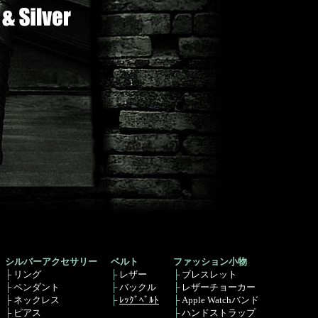
シルバーアクセサリー
ベルト
ファッション小物
├
リング
├
レザー
├
ブレスレット
├
ペンダント
├
バックル
├
レザーチョーカー
├
ネックレス
├
ﾚｯｸﾞﾍﾞﾙﾄ
├
Apple Watchバンド
├
ピアス
├
ハンドストラップ