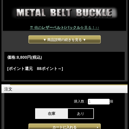
⇈ 他の
レザーベルト/バックル
を見る！↑↑
▼ 商品説明の続きを見る ▼
価格:
8,800円
(税込)
[ポイント還元 88ポイント～]
注文
購入数：
個
在庫
あり