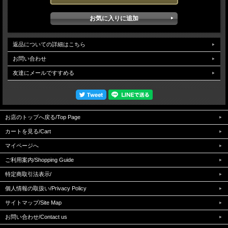
返品についての詳細はこちら
ベルトに取り付けたイメージ画像です。バックル部分のみの販売となります。
材質は銅65%亜鉛35%の一般的比率の真鍮／黄銅です。真鍮はゴールド（金色）に
お問い合わせ
近く、黄銅とも呼ばれています。 また素材の持つ風合いが柔らかく、その光沢も優
友達にメールですすめる
雅であり美術工芸品などにも使われています。
お店のトップへ戻る/Top Page
■ 素材 ■
真鍮
カートを見る/Cart
マイページへ
■ サイズ ■
A：ベルト幅 4cm
ご利用案内/Shopping Guide
B：横 7.3cm
特定商取引法表示/
■ 梱包重量 ■
（約）200g
個人情報の取扱い/Privacy Policy
サイトマップ/Site Map
■ 送料無料条件 ■
クリックポスト（日本郵便）の発送に限ります。
お問い合わせ/Contact us
クリックポストでの代引き発送、配達日時指定はお受けできません。