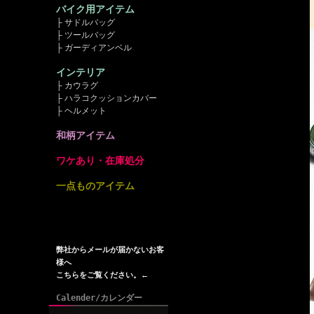
バイク用アイテム
├ サドルバッグ
├ ツールバッグ
├ ガーディアンベル
インテリア
├ カウラグ
├ ハラコクッションカバー
├ ヘルメット
和柄アイテム
ワケあり・在庫処分
一点ものアイテム
弊社からメールが届かないお客
様へ
こちらをご覧ください。←
Calender/カレンダー