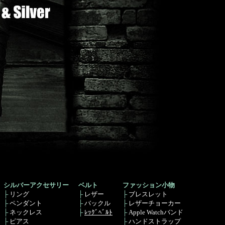
シルバーアクセサリー
ベルト
ファッション小物
├
リング
├
レザー
├
ブレスレット
├
ペンダント
├
バックル
├
レザーチョーカー
├
ネックレス
├
ﾚｯｸﾞﾍﾞﾙﾄ
├
Apple Watchバンド
├
ピアス
├
ハンドストラップ