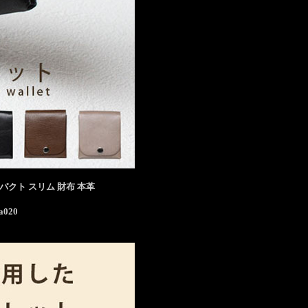
パクト スリム 財布 本革
a020