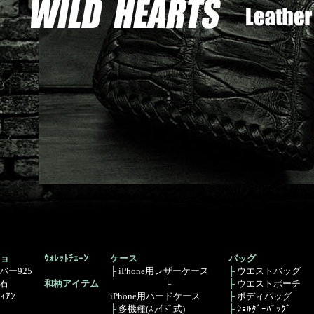
ョ
ｳｫﾚｯﾄﾁｪｰﾝ
ケース
バッグ
バー925
├
iPhone用レザーケース
├
ウエストバッグ
石
和柄アイテム
├
├
ウエストポーチ
ﾞｨｱﾝ
iPhone用ハードケース
├
ボディバッグ
├
多機種(ｽﾗｲﾄﾞ式)
├
ｼｮﾙﾀﾞｰﾊﾞｯｸﾞ