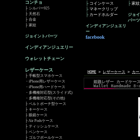
コンチョ
├
コインケース
├
家紋ｺ
├ シルバー925
├
マネークリップ
├ 天然石
├
カードホルダー
ジョイ
├ 合金
パーツ
├ 家紋
インディアンジュエリ
ー
ジョイントパーツ
facebook
インディアンジュエリー
ウォレットチェーン
レザーケース
HOME
>
レザーケース
>
カー
├ 手帳型スマホケース
・iPhone用レザーケース
姫路レザー カードケース 
Wallet Handmade 8-
・iPhone用ハードケース
・多機種対応型(スライド式)
・多機種対応型(その他)
├ ベルトポーチ型ケース
├ キーケース
├ 眼鏡ケース
├ Air Podsケース
├ ティッシュケース
├ ペンケース
├ ゴルフボールケース