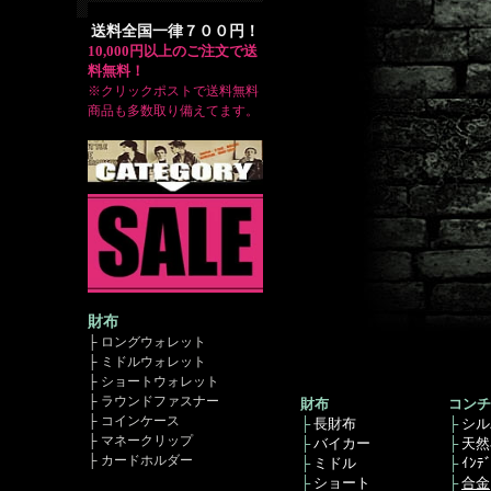
送料全国一律７００円！
10,000円以上のご注文で送
料無料！
※クリックポストで送料無料
商品も多数取り備えてます。
財布
├ ロングウォレット
├ ミドルウォレット
├ ショートウォレット
├ ラウンドファスナー
財布
コンチ
├ コインケース
├
長財布
├
シル
├ マネークリップ
├
バイカー
├
天然
├ カードホルダー
├
ミドル
├
ｲﾝﾃ
├
ショート
├
合金