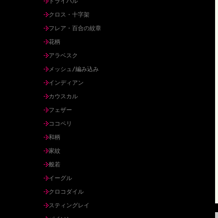
トライバル
クロス・十字架
フレア・百合の紋章
花柄
アラベスク
メッシュ/編み込み
インディアン
カウスカル
フェザー
ココペリ
和柄
家紋
般若
イーグル
クロコダイル
スティングレイ