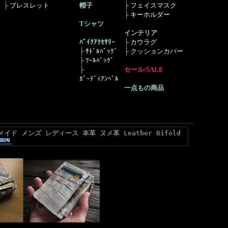
├
ブレスレット
帽子
├
フェイスマスク
├
キーホルダー
Tシャツ
インテリア
ﾊﾞｲｸｱｸｾｻﾘｰ
├
カウラグ
├
ｻﾄﾞﾙﾊﾞｯｸﾞ
├
クッションカバー
├
ﾂｰﾙﾊﾞｯｸﾞ
├
セール/SALE
ｶﾞｰﾃﾞｨｱﾝﾍﾞﾙ
一点もの商品
 メンズ レディース 本革 ヌメ革 Leather Bifold