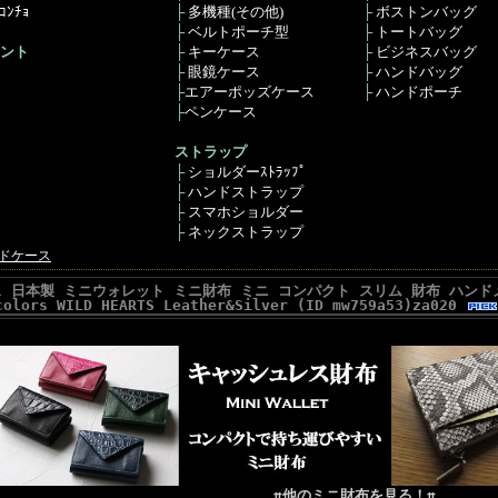
ﾝﾁｮ
├
多機種(その他)
├
ボストンバッグ
├
ベルトポーチ型
├
トートバッグ
ント
├
キーケース
├
ビジネスバッグ
├
眼鏡ケース
├
ハンドバッグ
├
エアーポッズケース
├
ハンドポーチ
├
ペンケース
ストラップ
├
ショルダーｽﾄﾗｯﾌﾟ
├
ハンドストラップ
├
スマホショルダー
├
ネックストラップ
ドケース
日本製 ミニウォレット ミニ財布 ミニ コンパクト スリム 財布 ハンドメイド
colors WILD HEARTS Leather&Silver (ID mw759a53)za020
⇈他のミニ財布を見る！⇈