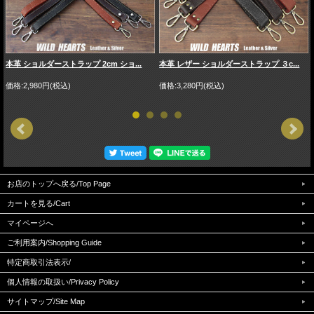
本革 ショルダーストラップ 2cm ショ...
本革 レザー ショルダーストラップ ３c...
価格:2,980円(税込)
価格:3,280円(税込)
お店のトップへ戻る/Top Page
カートを見る/Cart
マイページへ
ご利用案内/Shopping Guide
特定商取引法表示/
個人情報の取扱い/Privacy Policy
サイトマップ/Site Map