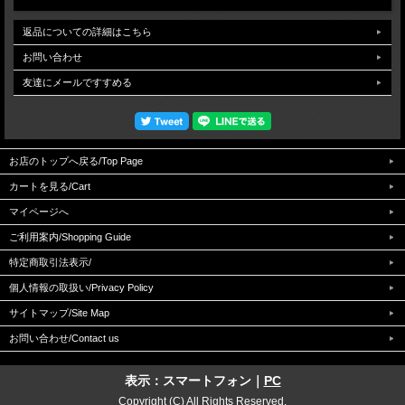
返品についての詳細はこちら
お問い合わせ
友達にメールですすめる
コンチョはネジ式で、取り付けはドライバーで簡単にできます。
お店のトップへ戻る/Top Page
※入荷時期により、細部の仕様やネジの種類が写真と異なる場合がございます。
※新品ですが、製作工程時の若干の細かいキズなどがある場合があります。またネ
カートを見る/Cart
ジの位置が若干中央よりズレている場合がございます。
※お使いのモニター設定、お部屋の照明等により実際の商品と色味が異なる場合が
マイページへ
ございます。あらかじめ御了承下さい。
ご利用案内/Shopping Guide
特定商取引法表示/
個人情報の取扱い/Privacy Policy
サイトマップ/Site Map
お問い合わせ/Contact us
表示：スマートフォン｜
PC
Copyright (C) All Rights Reserved.